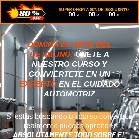
SUPER OFERTA 80% DE DESCUENTO
00
00
00
H
M
S
DOMINA EL ARTE DEL
DETAILING:
ÚNETE A
NUESTRO CURSO Y
CONVIÉRTETE EN UN
EXPERTO
EN EL CUIDADO
AUTOMOTRIZ
Si estas buscando un curso con el que
realmente puedas aprender
ABSOLUTAMENTE TODO SOBRE EL