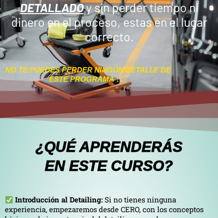
DETALLADO
y sin perder tiempo ni
dinero en el proceso, estas en el lugar
correcto.
NO TE PUEDES PERDER NINGÚN DETALLE DE
ESTE PROGRAMA ↓↓↓
¿QUÉ APRENDERÁS
EN ESTE CURSO?
Introducción al Detailing:
Si no tienes ninguna
experiencia, empezaremos desde CERO, con los conceptos