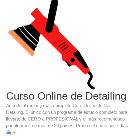
Ir
al
contenido
Curso Online de Detailing
Accede al mejor y más completo Curo Online de Car
Detailing. El único con un programa de estudio completo para
llevarte de CERO a PROFESIONAL y el más recomendado
por alumnos de más de 20 países. Prueba el curso por 7 días