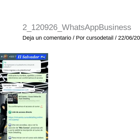
Ir
al
contenido
2_120926_WhatsAppBusiness
Deja un comentario
/ Por
cursodetail
/
22/06/2