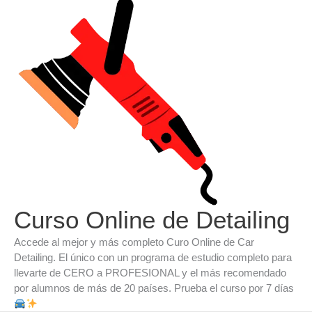
Ir
al
contenido
Curso Online de Detailing
Accede al mejor y más completo Curo Online de Car
Detailing. El único con un programa de estudio completo para
llevarte de CERO a PROFESIONAL y el más recomendado
por alumnos de más de 20 países. Prueba el curso por 7 días