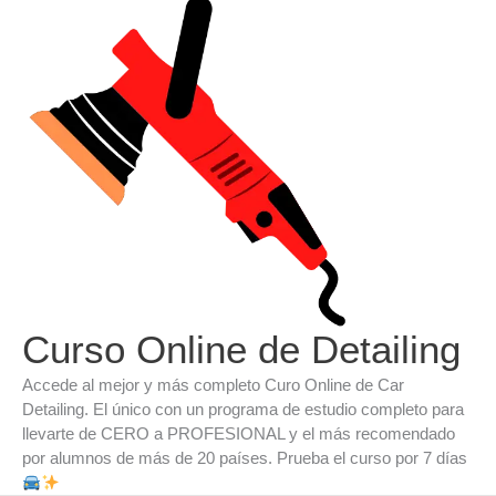
Ir
al
contenido
Curso Online de Detailing
Accede al mejor y más completo Curo Online de Car
Detailing. El único con un programa de estudio completo para
llevarte de CERO a PROFESIONAL y el más recomendado
por alumnos de más de 20 países. Prueba el curso por 7 días