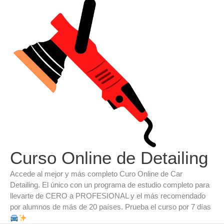
Ir
al
contenido
Curso Online de Detailing
Accede al mejor y más completo Curo Online de Car
Detailing. El único con un programa de estudio completo para
llevarte de CERO a PROFESIONAL y el más recomendado
por alumnos de más de 20 países. Prueba el curso por 7 días