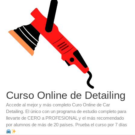
Ir
al
contenido
Curso Online de Detailing
Accede al mejor y más completo Curo Online de Car
Detailing. El único con un programa de estudio completo para
llevarte de CERO a PROFESIONAL y el más recomendado
por alumnos de más de 20 países. Prueba el curso por 7 días