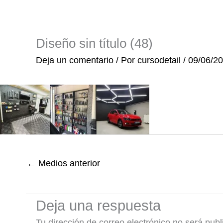
Ir
al
contenido
Diseño sin título (48)
Deja un comentario
/ Por
cursodetail
/
09/06/2
←
Medios anterior
Deja una respuesta
Tu dirección de correo electrónico no será publ