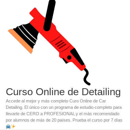
Ir
al
contenido
Curso Online de Detailing
Accede al mejor y más completo Curo Online de Car
Detailing. El único con un programa de estudio completo para
llevarte de CERO a PROFESIONAL y el más recomendado
por alumnos de más de 20 países. Prueba el curso por 7 días