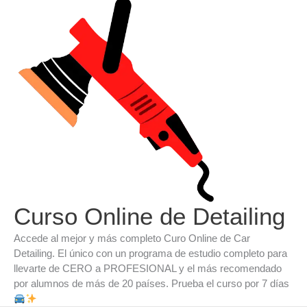
Ir
al
contenido
Curso Online de Detailing
Accede al mejor y más completo Curo Online de Car
Detailing. El único con un programa de estudio completo para
llevarte de CERO a PROFESIONAL y el más recomendado
por alumnos de más de 20 países. Prueba el curso por 7 días