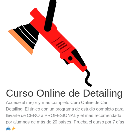
Ir
al
contenido
Curso Online de Detailing
Accede al mejor y más completo Curo Online de Car
Detailing. El único con un programa de estudio completo para
llevarte de CERO a PROFESIONAL y el más recomendado
por alumnos de más de 20 países. Prueba el curso por 7 días