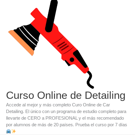
Ir
al
contenido
Curso Online de Detailing
Accede al mejor y más completo Curo Online de Car
Detailing. El único con un programa de estudio completo para
llevarte de CERO a PROFESIONAL y el más recomendado
por alumnos de más de 20 países. Prueba el curso por 7 días