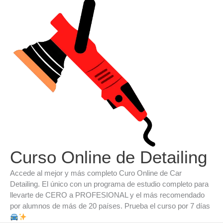
Ir
al
contenido
Curso Online de Detailing
Accede al mejor y más completo Curo Online de Car
Detailing. El único con un programa de estudio completo para
llevarte de CERO a PROFESIONAL y el más recomendado
por alumnos de más de 20 países. Prueba el curso por 7 días