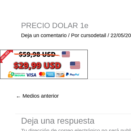
Ir
al
contenido
PRECIO DOLAR 1e
Deja un comentario
/ Por
cursodetail
/
22/05/2
←
Medios anterior
Deja una respuesta
Tu dirección de correo electrónico no será publ