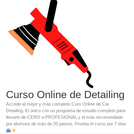
Ir
al
contenido
Curso Online de Detailing
Accede al mejor y más completo Curo Online de Car
Detailing. El único con un programa de estudio completo para
llevarte de CERO a PROFESIONAL y el más recomendado
por alumnos de más de 20 países. Prueba el curso por 7 días