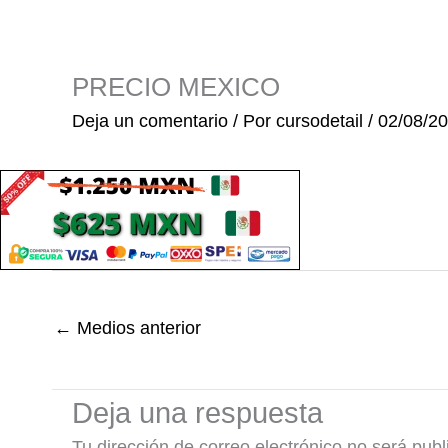
Ir
al
contenido
PRECIO MEXICO
Deja un comentario
/ Por
cursodetail
/
02/08/2
←
Medios anterior
Deja una respuesta
Tu dirección de correo electrónico no será publ