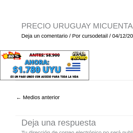
Ir
al
contenido
PRECIO URUGUAY MICUENTA
Deja un comentario
/ Por
cursodetail
/
04/12/2
←
Medios anterior
Deja una respuesta
Tu dirección de correo electrónico no será publ