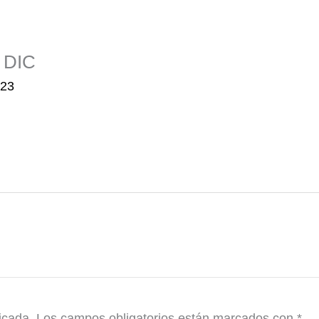
 DIC
023
icada.
Los campos obligatorios están marcados con
*