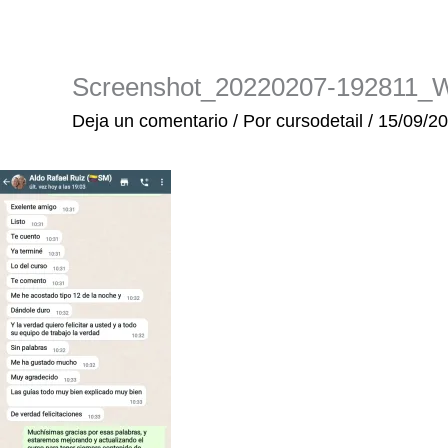
Ir
al
contenido
Screenshot_20220207-192811_
Deja un comentario
/ Por
cursodetail
/
15/09/2