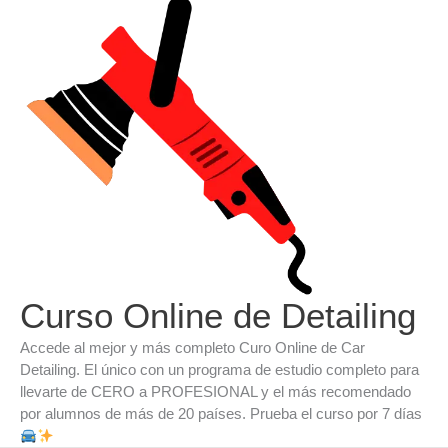
Ir
al
contenido
Curso Online de Detailing
Accede al mejor y más completo Curo Online de Car
Detailing. El único con un programa de estudio completo para
llevarte de CERO a PROFESIONAL y el más recomendado
por alumnos de más de 20 países. Prueba el curso por 7 días