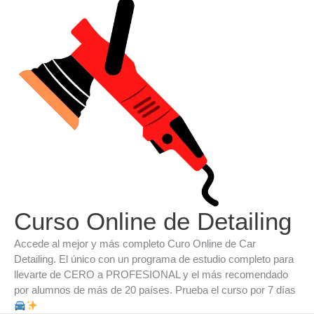
Ir
al
contenido
Curso Online de Detailing
Accede al mejor y más completo Curo Online de Car
Detailing. El único con un programa de estudio completo para
llevarte de CERO a PROFESIONAL y el más recomendado
por alumnos de más de 20 países. Prueba el curso por 7 días