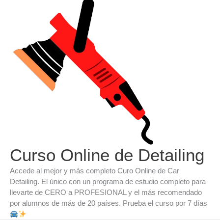
Ir
al
contenido
Curso Online de Detailing
Accede al mejor y más completo Curo Online de Car
Detailing. El único con un programa de estudio completo para
llevarte de CERO a PROFESIONAL y el más recomendado
por alumnos de más de 20 países. Prueba el curso por 7 días