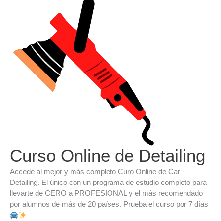
Ir
al
contenido
Curso Online de Detailing
Accede al mejor y más completo Curo Online de Car
Detailing. El único con un programa de estudio completo para
llevarte de CERO a PROFESIONAL y el más recomendado
por alumnos de más de 20 países. Prueba el curso por 7 días