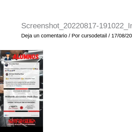
Ir
al
contenido
Screenshot_20220817-191022_In
Deja un comentario
/ Por
cursodetail
/
17/08/2