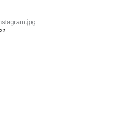
stagram.jpg
022