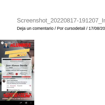
Ir
al
contenido
Screenshot_20220817-191207_In
Deja un comentario
/ Por
cursodetail
/
17/08/2