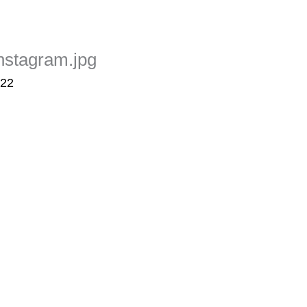
stagram.jpg
022