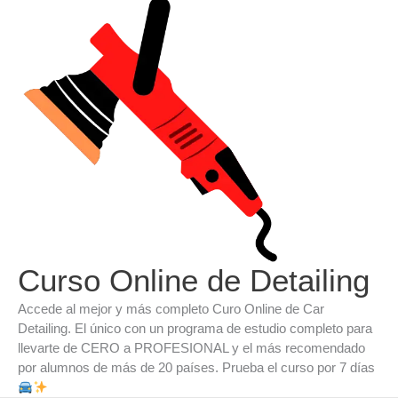
Ir
al
contenido
Curso Online de Detailing
Accede al mejor y más completo Curo Online de Car
Detailing. El único con un programa de estudio completo para
llevarte de CERO a PROFESIONAL y el más recomendado
por alumnos de más de 20 países. Prueba el curso por 7 días