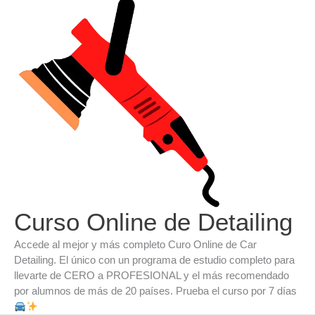
Ir
al
contenido
Curso Online de Detailing
Accede al mejor y más completo Curo Online de Car
Detailing. El único con un programa de estudio completo para
llevarte de CERO a PROFESIONAL y el más recomendado
por alumnos de más de 20 países. Prueba el curso por 7 días