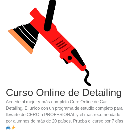
Ir
al
contenido
Curso Online de Detailing
Accede al mejor y más completo Curo Online de Car
Detailing. El único con un programa de estudio completo para
llevarte de CERO a PROFESIONAL y el más recomendado
por alumnos de más de 20 países. Prueba el curso por 7 días