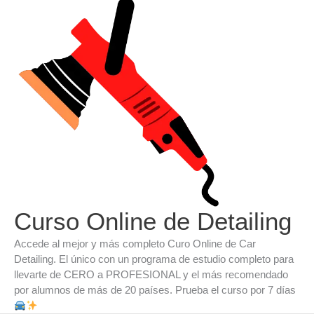
Ir
al
contenido
Curso Online de Detailing
Accede al mejor y más completo Curo Online de Car
Detailing. El único con un programa de estudio completo para
llevarte de CERO a PROFESIONAL y el más recomendado
por alumnos de más de 20 países. Prueba el curso por 7 días